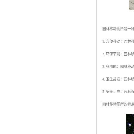
园林移动厕所是一
1. 方便移动：园
2. 环保节能：园
3. 多功能：园林
4. 卫生舒适：园
5. 安全可靠：园
园林移动厕所的特