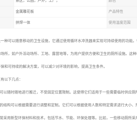
景区，公园，户外，工厂，
颜色
金属雕花板
产品特性
拼焊一体
使用温度范围
是一种可以随意移动的卫生设施，它通过使用循环水冲洗器来实现可持续使用的功能。
的场所，如户外活动场所、工地、露营地等，为用户提供方便和卫生的厕所设施。这种
环保和可持续的解决方案，可以减少对环境的影响，提高卫生条件。
点有以下几点：
所可以随时随地进行搬迁，不受固定位置限制。这使得它们适用于一些需要临时供应厕
所的结构可以根据需要进行调整和定制。它们可以根据使用人数和特定需求进行大小、
所通常采用新型环保材料和技术，包括节水、节能、环保处理等。比如，一些移动厕所