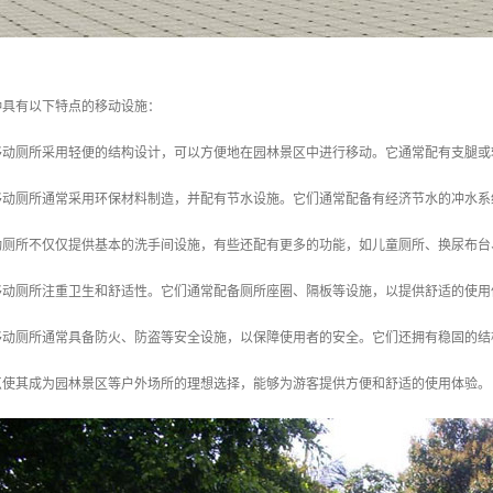
种具有以下特点的移动设施：
林移动厕所采用轻便的结构设计，可以方便地在园林景区中进行移动。它通常配有支腿
林移动厕所通常采用环保材料制造，并配有节水设施。它们通常配备有经济节水的冲水
移动厕所不仅仅提供基本的洗手间设施，有些还配有更多的功能，如儿童厕所、换尿布
林移动厕所注重卫生和舒适性。它们通常配备厕所座圈、隔板等设施，以提供舒适的使
林移动厕所通常具备防火、防盗等安全设施，以保障使用者的安全。它们还拥有稳固的
点使其成为园林景区等户外场所的理想选择，能够为游客提供方便和舒适的使用体验。