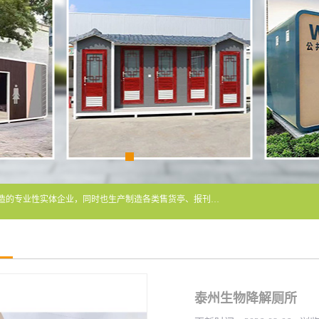
常州润隆环保科技有限公司是长期从事各类生态移动公厕制造的专业性实体企业，同时也生产制造各类售货亭、报刊亭、警卫亭等，我公司将尽全力为各用户在设计、制造、服务上提供快捷满意的全程服务，本公司愿与各用户携手共创辉煌业绩。主要产品：移动厕所;、生态厕所、 环保厕所、 流动厕所、商亭、岗亭、活动板房、移动厕所租赁等；
泰州生物降解厕所