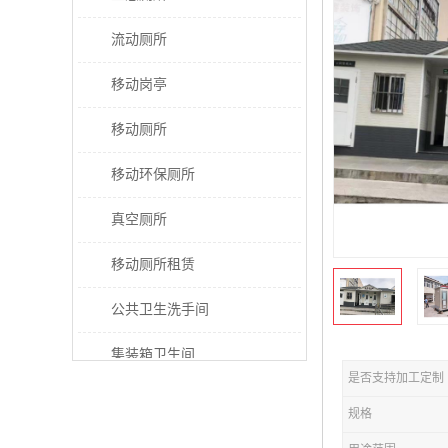
流动厕所
移动岗亭
移动厕所
移动环保厕所
真空厕所
移动厕所租赁
公共卫生洗手间
集装箱卫生间
是否支持加工定制
太阳能厕所
规格
垃圾分类房