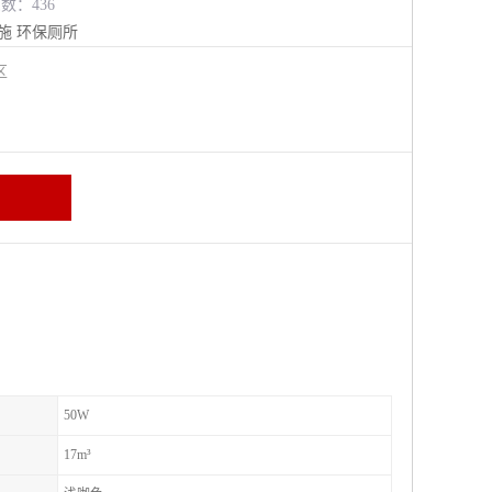
览数：436
施
环保厕所
进区
50W
17m³