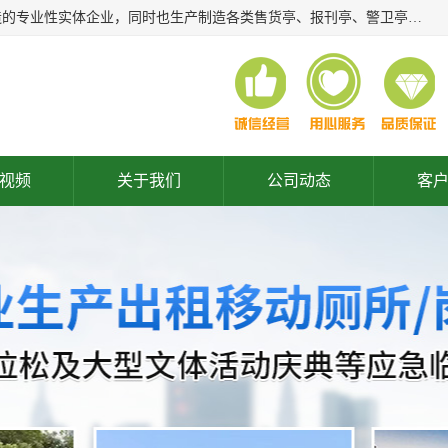
常州润隆环保科技有限公司是长期从事各类生态移动公厕制造的专业性实体企业，同时也生产制造各类售货亭、报刊亭、警卫亭等，我公司将尽全力为各用户在设计、制造、服务上提供快捷满意的全程服务，本公司愿与各用户携手共创辉煌业绩。主要产品：移动厕所;、生态厕所、 环保厕所、 流动厕所、商亭、岗亭、活动板房、移动厕所租赁等；
视频
关于我们
公司动态
客