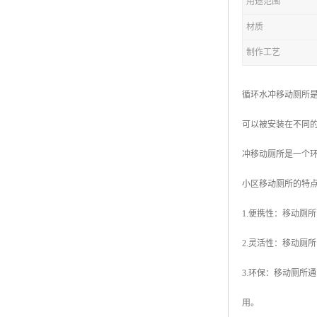
用途范围
材质
拖车厕所
制作工艺
防腐木厕所
岗亭
循环水冲移动厕所
可以被安装在不同
冲移动厕所是一个
小区移动厕所的特
1.便携性：移动厕
2.灵活性：移动厕
3.环保：移动厕
用。