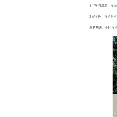
4.卫生与清洁：移
5.安全性：移动厕
总的来说，小区移