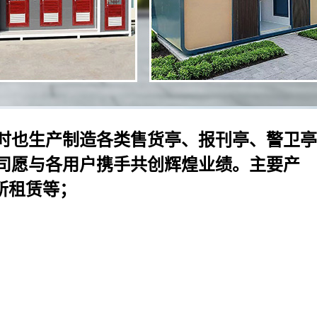
时也生产制造各类售货亭、报刊亭、警卫亭
司愿与各用户携手共创辉煌业绩。主要产
所租赁等；