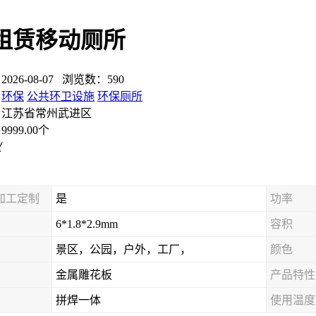
租赁移动厕所
26-08-07 浏览数：590
：
环保
公共环卫设施
环保厕所
：江苏省常州武进区
999.00个
议
加工定制
是
功率
6*1.8*2.9mm
容积
景区，公园，户外，工厂，
颜色
金属雕花板
产品特性
拼焊一体
使用温度