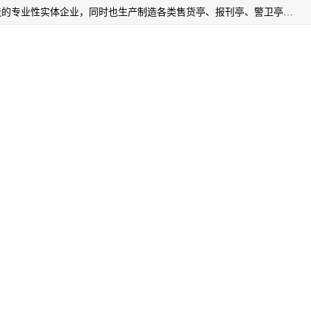
常州润隆环保科技有限公司是长期从事各类生态移动公厕制造的专业性实体企业，同时也生产制造各类售货亭、报刊亭、警卫亭等，我公司将尽全力为各用户在设计、制造、服务上提供快捷满意的全程服务，本公司愿与各用户携手共创辉煌业绩。主要产品：移动厕所;、生态厕所、 环保厕所、 流动厕所、商亭、岗亭、活动板房、移动厕所租赁等；