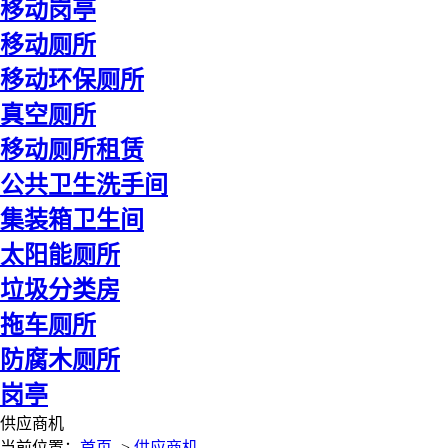
移动岗亭
移动厕所
移动环保厕所
真空厕所
移动厕所租赁
公共卫生洗手间
集装箱卫生间
太阳能厕所
垃圾分类房
拖车厕所
防腐木厕所
岗亭
供应商机
当前位置：
首页
->
供应商机