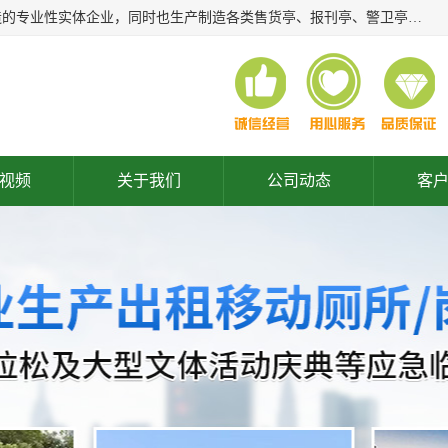
常州润隆环保科技有限公司是长期从事各类生态移动公厕制造的专业性实体企业，同时也生产制造各类售货亭、报刊亭、警卫亭等，我公司将尽全力为各用户在设计、制造、服务上提供快捷满意的全程服务，本公司愿与各用户携手共创辉煌业绩。主要产品：移动厕所;、生态厕所、 环保厕所、 流动厕所、商亭、岗亭、活动板房、移动厕所租赁等；
视频
关于我们
公司动态
客