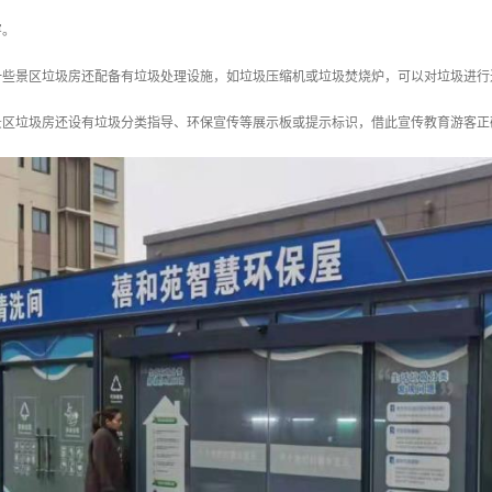
害。
：一些景区垃圾房还配备有垃圾处理设施，如垃圾压缩机或垃圾焚烧炉，可以对垃圾进
些景区垃圾房还设有垃圾分类指导、环保宣传等展示板或提示标识，借此宣传教育游客