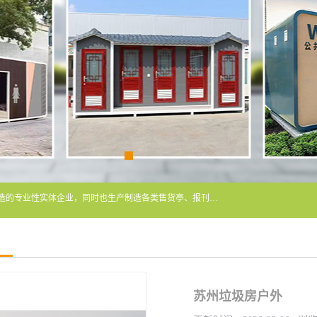
常州润隆环保科技有限公司是长期从事各类生态移动公厕制造的专业性实体企业，同时也生产制造各类售货亭、报刊亭、警卫亭等，我公司将尽全力为各用户在设计、制造、服务上提供快捷满意的全程服务，本公司愿与各用户携手共创辉煌业绩。主要产品：移动厕所;、生态厕所、 环保厕所、 流动厕所、商亭、岗亭、活动板房、移动厕所租赁等；
苏州垃圾房户外