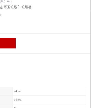
览数：425
施
环卫垃圾车/垃圾桶
进区
240m³
0.56%