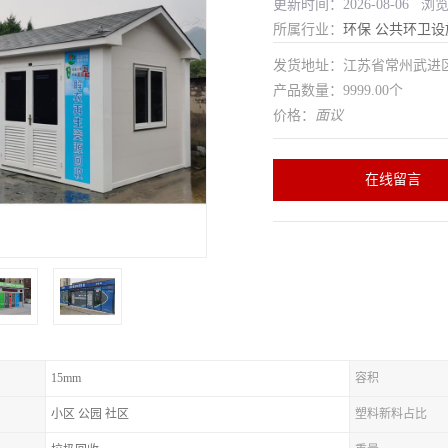
更新时间：2026-08-06 浏
所属行业：
环保
公共环卫设
发货地址：江苏省常州武
产品数量：9999.00个
价格：
面议
在线留言
15mm
容积
小区 公园 社区
塑料新料占比