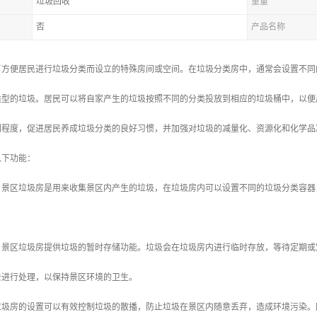
垃圾回收
重量
否
产品名称
了方便居民进行垃圾分类而设立的特殊房间或空间。在垃圾分类房中，通常会设置不同
类型的垃圾。居民可以将自家产生的垃圾按照不同的分类投放到相应的垃圾桶中，以便
利程度，促进居民养成垃圾分类的良好习惯，并加强对垃圾的减量化、资源化和化学品
以下功能：
类：景区垃圾房是用来收集景区内产生的垃圾，在垃圾房内可以设置不同的垃圾分类容
理：景区垃圾房提供垃圾的暂时存储功能。垃圾会在垃圾房内进行临时存放，等待定期
去进行处理，以保持景区环境的卫生。
区垃圾房的设置可以有效控制垃圾的散播，防止垃圾在景区内随意丢弃，造成环境污染