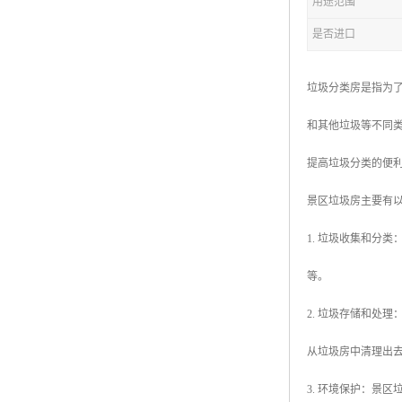
用途范围
是否进口
拖车厕所
防腐木厕所
垃圾分类房是指为
岗亭
和其他垃圾等不同
提高垃圾分类的便
景区垃圾房主要有
1. 垃圾收集和分
等。
2. 垃圾存储和处
从垃圾房中清理出
3. 环境保护：景