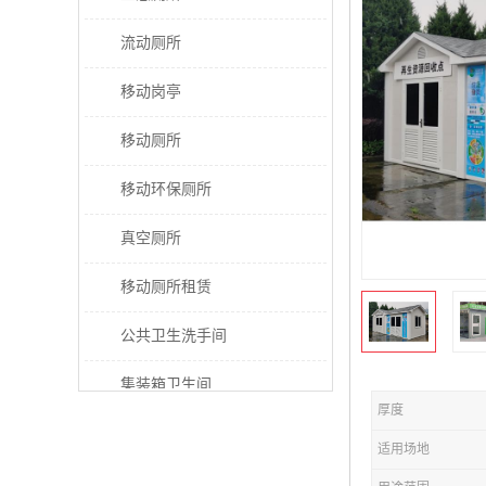
流动厕所
移动岗亭
移动厕所
移动环保厕所
真空厕所
移动厕所租赁
公共卫生洗手间
集装箱卫生间
厚度
太阳能厕所
适用场地
垃圾分类房