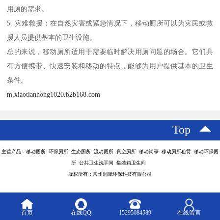
用厕的需求。
5. 灾难救援：在自然灾害或紧急情况下，移动厕所可以为灾民或救
援人员提供基本的卫生设施。
总的来说，移动厕所适用于需要临时解决用厕问题的场合。它们具
有方便携带、快速安装和移动的特点，能够为用户提供基本的卫生
条件。
m.xiaotianhong1020.b2b168.com
Top
主营产品：移动厕所 环保厕所 生态厕所 流动厕所 真空厕所 移动岗亭 移动厕所租赁 移动环保厕
所 公共卫生洗手间 集装箱卫生间
版权所有：常州润隆环保科技有限公司
首页
在线QQ
15295084589
在线留言