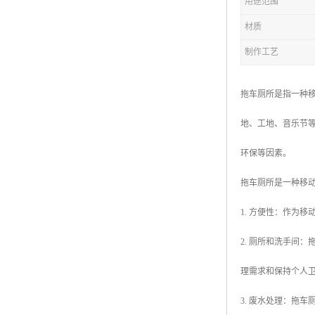
用途范围
材质
拖车厕所
制作工艺
防腐木厕所
岗亭
拖车厕所是指一种
地、工地、音乐节
环保等因素。
拖车厕所是一种移
1. 方便性：作为
2. 厕所和洗手间
理需求和保持个人
3. 废水处理：拖