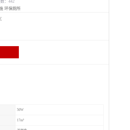
览数：442
施
环保厕所
进区
50W
17m³