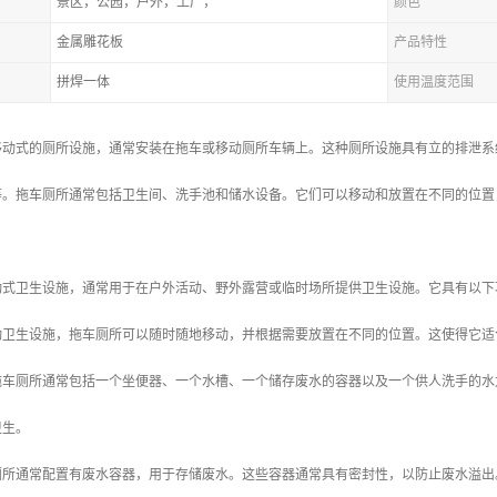
景区，公园，户外，工厂，
颜色
金属雕花板
产品特性
拼焊一体
使用温度范围
移动式的厕所设施，通常安装在拖车或移动厕所车辆上。这种厕所设施具有立的排泄系
等。拖车厕所通常包括卫生间、洗手池和储水设备。它们可以移动和放置在不同的位置
动式卫生设施，通常用于在户外活动、野外露营或临时场所提供卫生设施。它具有以下
移动卫生设施，拖车厕所可以随时随地移动，并根据需要放置在不同的位置。这使得它
：拖车厕所通常包括一个坐便器、一个水槽、一个储存废水的容器以及一个供人洗手的
卫生。
车厕所通常配置有废水容器，用于存储废水。这些容器通常具有密封性，以防止废水溢