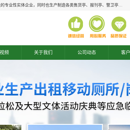
常州润隆环保科技有限公司是长期从事各类生态移动公厕制造的专业性实体企业，同时也生产制造各类售货亭、报刊亭、警卫亭等，我公司将尽全力为各用户在设计、制造、服务上提供快捷满意的全程服务，本公司愿与各用户携手共创辉煌业绩。主要产品：移动厕所;、生态厕所、 环保厕所、 流动厕所、商亭、岗亭、活动板房、移动厕所租赁等；
视频
关于我们
公司动态
客