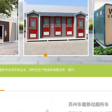
常州润隆环保科技有限公司是长期从事各类生态移动公厕制造的专业性实体企业，同时也生产制造各类售货亭、报刊亭、警卫亭等，我公司将尽全力为各用户在设计、制造、服务上提供快捷满意的全程服务，本公司愿与各用户携手共创辉煌业绩。主要产品：移动厕所;、生态厕所、 环保厕所、 流动厕所、商亭、岗亭、活动板房、移动厕所租赁等；
苏州车载移动厕所车