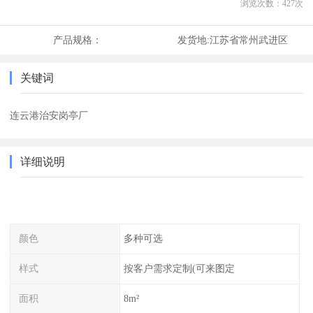
浏览次数：
427
次
产品规格：
发货地:
江苏省常州武进区
关键词
连云港治安岗亭厂
详细说明
颜色
多种可选
样式
按客户需求定制(可来图定
面积
8m²