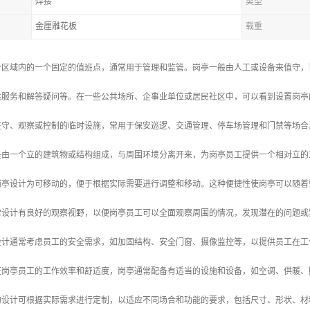
焊接
类型
金厘雕花板
载重
个区域内的一个固定的值班点，通常用于管理和监管。岗亭一般由人工或设备来值守，
供服务和解答疑问等。在一些公共场所、企事业单位或居民社区中，可以看到设置岗亭
驻守、观察或控制的临时设施，常用于保安巡逻、交通管理、停车场管理和门禁等场合
常是由一个立的建筑物或结构组成，与周围环境分离开来，为岗亭员工提供一个相对立
多岗亭设计为可移动的，便于根据实际需要进行调整和移动。这种便捷性使岗亭可以随
通常设计有良好的观察视野，以便岗亭员工可以全面观察周围的情况，发现潜在的问题
的设计通常考虑员工的安全需求，如加固结构、安全门窗、摄像监控等，以提供员工在
保证岗亭员工的工作效率和舒适度，岗亭通常配备有适当的设施和设备，如空调、供暖
亭的设计可根据实际需求进行定制，以适应不同场合和功能的要求，包括尺寸、形状、