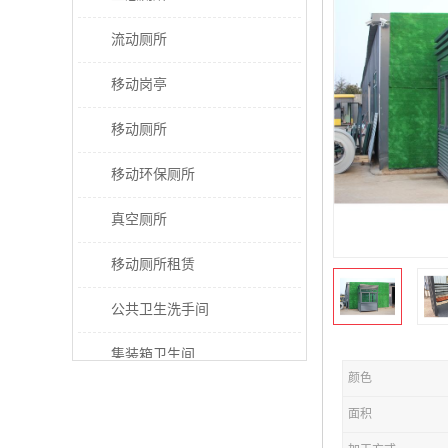
流动厕所
移动岗亭
移动厕所
移动环保厕所
真空厕所
移动厕所租赁
公共卫生洗手间
集装箱卫生间
颜色
太阳能厕所
面积
垃圾分类房