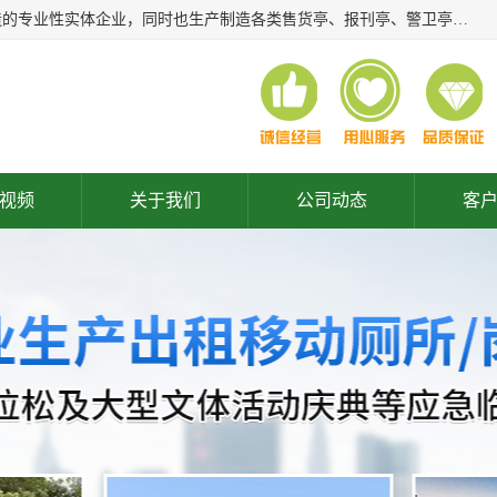
常州润隆环保科技有限公司是长期从事各类生态移动公厕制造的专业性实体企业，同时也生产制造各类售货亭、报刊亭、警卫亭等，我公司将尽全力为各用户在设计、制造、服务上提供快捷满意的全程服务，本公司愿与各用户携手共创辉煌业绩。主要产品：移动厕所;、生态厕所、 环保厕所、 流动厕所、商亭、岗亭、活动板房、移动厕所租赁等；
视频
关于我们
公司动态
客