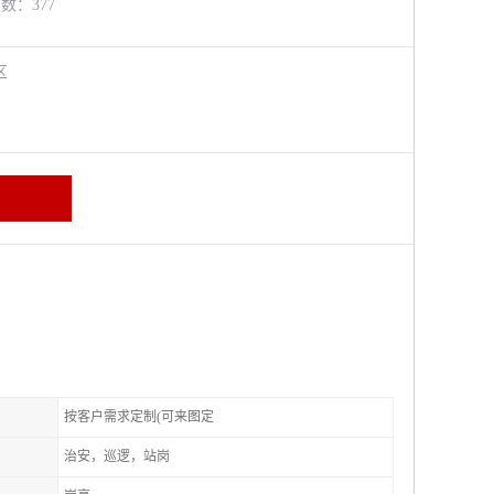
览数：377
进区
按客户需求定制(可来图定
治安，巡逻，站岗