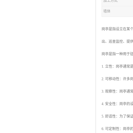
加工方式
墙体
拖车厕所
防腐木厕所
岗亭是指设立在某
岗亭
出、巡查监控、提
岗亭是指一种用于
1. 立性：岗亭通
2. 可移动性：许
3. 观察性：岗亭
4. 安全性：岗亭
5. 舒适性：为了
6. 可定制性：岗