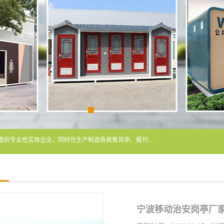
常州润隆环保科技有限公司是长期从事各类生态移动公厕制造的专业性实体企业，同时也生产制造各类售货亭、报刊亭、警卫亭等，我公司将尽全力为各用户在设计、制造、服务上提供快捷满意的全程服务，本公司愿与各用户携手共创辉煌业绩。主要产品：移动厕所;、生态厕所、 环保厕所、 流动厕所、商亭、岗亭、活动板房、移动厕所租赁等；
宁波移动治安岗亭厂