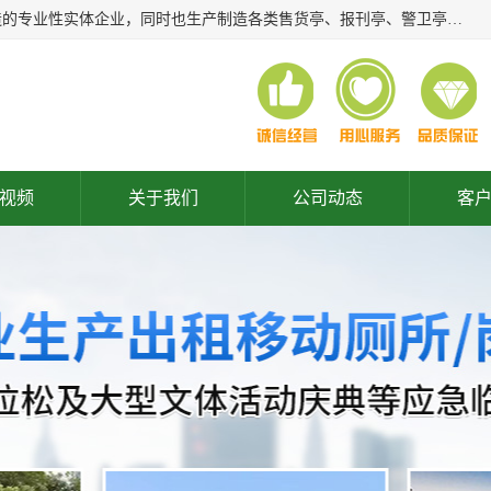
常州润隆环保科技有限公司是长期从事各类生态移动公厕制造的专业性实体企业，同时也生产制造各类售货亭、报刊亭、警卫亭等，我公司将尽全力为各用户在设计、制造、服务上提供快捷满意的全程服务，本公司愿与各用户携手共创辉煌业绩。主要产品：移动厕所;、生态厕所、 环保厕所、 流动厕所、商亭、岗亭、活动板房、移动厕所租赁等；
视频
关于我们
公司动态
客