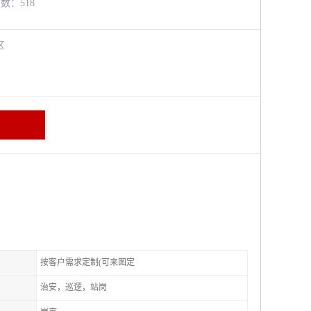
览数：518
进区
按客户需求定制(可来图定
治安，巡逻，站岗