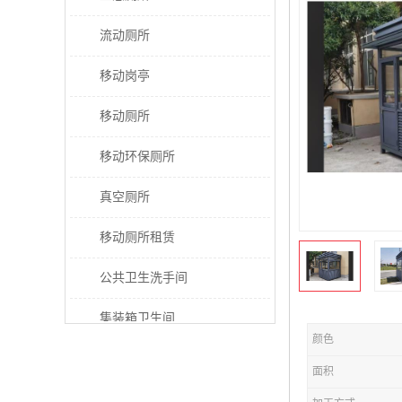
流动厕所
移动岗亭
移动厕所
移动环保厕所
真空厕所
移动厕所租赁
公共卫生洗手间
集装箱卫生间
颜色
太阳能厕所
面积
垃圾分类房