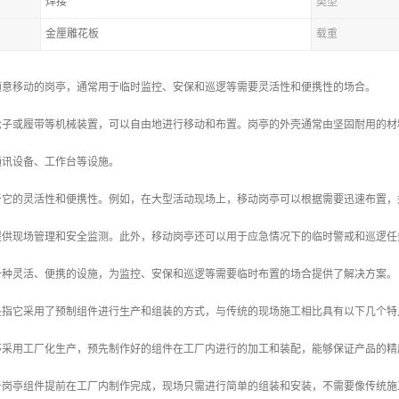
焊接
类型
金厘雕花板
载重
随意移动的岗亭，通常用于临时监控、安保和巡逻等需要灵活性和便携性的场合。
轮子或履带等机械装置，可以自由地进行移动和布置。岗亭的外壳通常由坚固耐用的材
通讯设备、工作台等设施。
于它的灵活性和便携性。例如，在大型活动现场上，移动岗亭可以根据需要迅速布置，
提供现场管理和安全监测。此外，移动岗亭还可以用于应急情况下的临时警戒和巡逻任
一种灵活、便携的设施，为监控、安保和巡逻等需要临时布置的场合提供了解决方案。
是指它采用了预制组件进行生产和组装的方式，与传统的现场施工相比具有以下几个特
岗亭采用工厂化生产，预先制作好的组件在工厂内进行的加工和装配，能够保证产品的
由于岗亭组件提前在工厂内制作完成，现场只需进行简单的组装和安装，不需要像传统