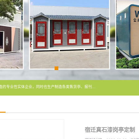
常州润隆环保科技有限公司是长期从事各类生态移动公厕制造的专业性实体企业，同时也生产制造各类售货亭、报刊亭、警卫亭等，我公司将尽全力为各用户在设计、制造、服务上提供快捷满意的全程服务，本公司愿与各用户携手共创辉煌业绩。主要产品：移动厕所;、生态厕所、 环保厕所、 流动厕所、商亭、岗亭、活动板房、移动厕所租赁等；
宿迁真石漆岗亭定制