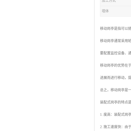
加工方式
墙体
拖车厕所
防腐木厕所
移动岗亭是指可以
岗亭
移动岗亭通常采用
要配置监控设备、
移动岗亭的优势在
进展而进行移动，
总之，移动岗亭是
装配式岗亭的特点
1. 度高：装配式
2. 施工速度快：