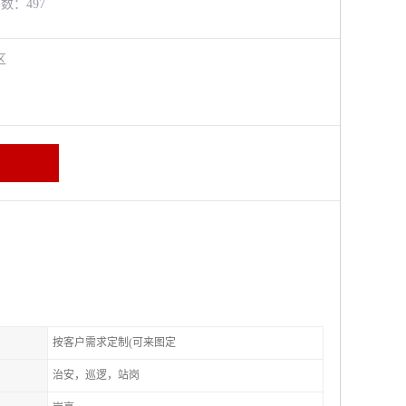
览数：497
进区
按客户需求定制(可来图定
治安，巡逻，站岗