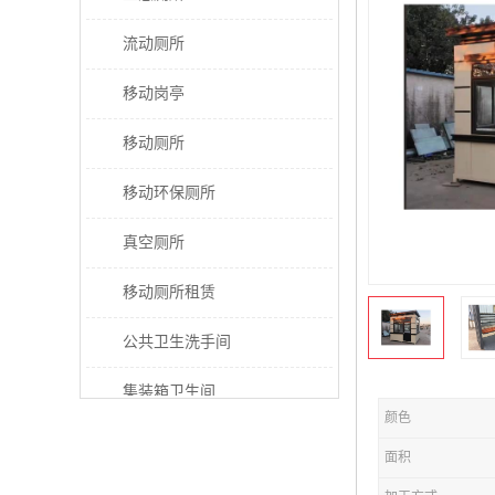
流动厕所
移动岗亭
移动厕所
移动环保厕所
真空厕所
移动厕所租赁
公共卫生洗手间
集装箱卫生间
颜色
太阳能厕所
面积
垃圾分类房