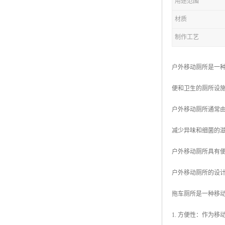
用途范围
材质
拖车厕所
制作工艺
防腐木厕所
岗亭
户外移动厕所是一
便和卫生的厕所设
户外移动厕所通常
减少异味和细菌的
户外移动厕所具有
户外移动厕所的设
拖车厕所是一种移
1. 方便性：作为