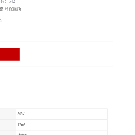
览数：542
施
环保厕所
进区
50W
17m³