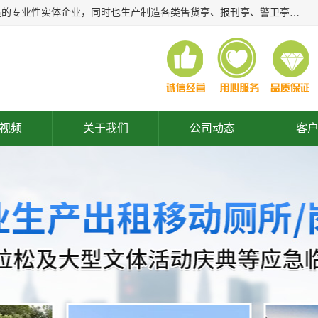
常州润隆环保科技有限公司是长期从事各类生态移动公厕制造的专业性实体企业，同时也生产制造各类售货亭、报刊亭、警卫亭等，我公司将尽全力为各用户在设计、制造、服务上提供快捷满意的全程服务，本公司愿与各用户携手共创辉煌业绩。主要产品：移动厕所;、生态厕所、 环保厕所、 流动厕所、商亭、岗亭、活动板房、移动厕所租赁等；
视频
关于我们
公司动态
客