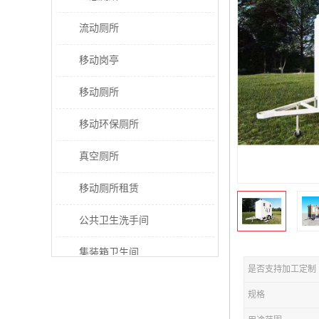
流动厕所
移动岗亭
移动厕所
移动环保厕所
真空厕所
移动厕所租赁
公共卫生洗手间
集装箱卫生间
是否支持加工定制
太阳能厕所
规格
垃圾分类房