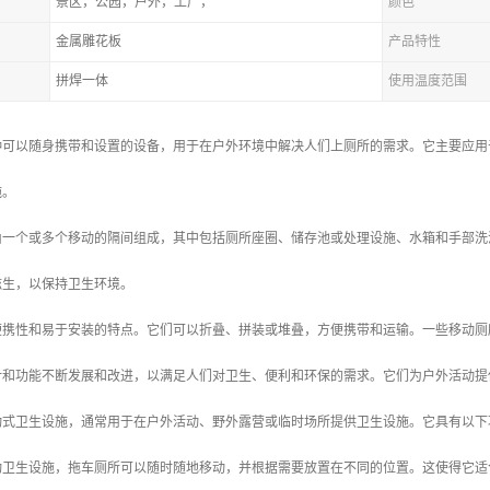
景区，公园，户外，工厂，
颜色
金属雕花板
产品特性
拼焊一体
使用温度范围
种可以随身携带和设置的设备，用于在户外环境中解决人们上厕所的需求。它主要应用
施。
由一个或多个移动的隔间组成，其中包括厕所座圈、储存池或处理设施、水箱和手部洗
滋生，以保持卫生环境。
便携性和易于安装的特点。它们可以折叠、拼装或堆叠，方便携带和运输。一些移动厕
计和功能不断发展和改进，以满足人们对卫生、便利和环保的需求。它们为户外活动提
动式卫生设施，通常用于在户外活动、野外露营或临时场所提供卫生设施。它具有以下
移动卫生设施，拖车厕所可以随时随地移动，并根据需要放置在不同的位置。这使得它