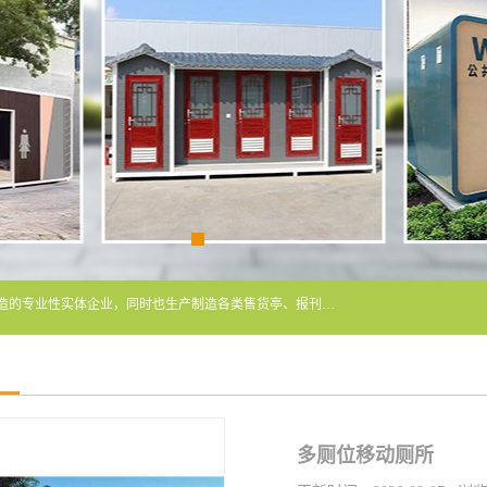
常州润隆环保科技有限公司是长期从事各类生态移动公厕制造的专业性实体企业，同时也生产制造各类售货亭、报刊亭、警卫亭等，我公司将尽全力为各用户在设计、制造、服务上提供快捷满意的全程服务，本公司愿与各用户携手共创辉煌业绩。主要产品：移动厕所;、生态厕所、 环保厕所、 流动厕所、商亭、岗亭、活动板房、移动厕所租赁等；
多厕位移动厕所