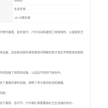
浅咖色
生态环保
-40-50摄氏度
于野外露营、徒步旅行、户外活动和建筑工地等场所，以便提供方
涤设备。这些移动厕所通常使用可降解的垫子或化学物质来控制和
所还配备了和防雨设备，以适应不同的气候条件。
供了重要的便利设施，保障了参与者的舒适和健康。
功能：
适合于露营、音乐节、户外婚礼等需要临时卫生设施的场合。