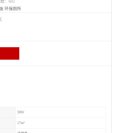
览数：602
施
环保厕所
进区
50W
17m³