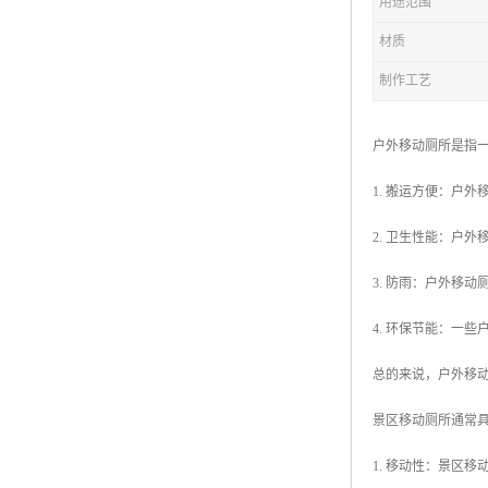
用途范围
材质
拖车厕所
制作工艺
防腐木厕所
岗亭
户外移动厕所是指
1. 搬运方便：户
2. 卫生性能：户
3. 防雨：户外移
4. 环保节能：一
总的来说，户外移
景区移动厕所通常
1. 移动性：景区