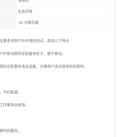
浅咖色
生态环保
-40-50摄氏度
主要考虑到户外环境的特点，具有以下特点：
些户外移动厕所还配备有轮子，便于移动。
动厕所还配置有清洁设备，方便用户清洁使用后的厕所。
染，节约能源。
工作等场合使用。
更便利的服务。