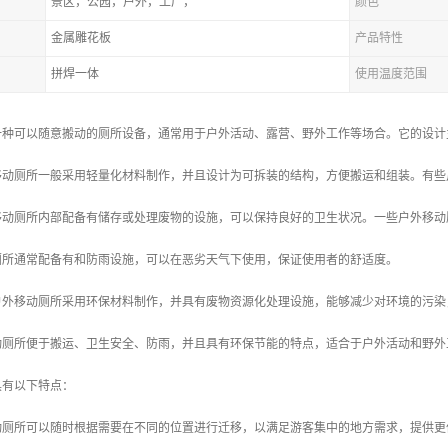
景区，公园，户外，工厂，
颜色
金属雕花板
产品特性
拼焊一体
使用温度范围
一种可以随意搬动的厕所设备，通常用于户外活动、露营、野外工作等场合。它的设计
外移动厕所一般采用轻量化材料制作，并且设计为可拆装的结构，方便搬运和组装。有
外移动厕所内部配备有储存或处理废物的设施，可以保持良好的卫生状况。一些户外移
动厕所通常配备有和防雨设施，可以在恶劣天气下使用，保证使用者的舒适度。
些户外移动厕所采用环保材料制作，并具有废物资源化处理设施，能够减少对环境的污
动厕所便于搬运、卫生安全、防雨，并且具有环保节能的特点，适合于户外活动和野外
具有以下特点：
移动厕所可以随时根据需要在不同的位置进行迁移，以满足游客集中的地方需求，提供