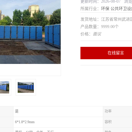
更新时间：2026-08-07 浏
所属行业：
环保
公共环卫设
发货地址：江苏省常州武
产品数量：9999.00个
价格：
面议
在线留言
是
功率
6*1.8*2.9mm
容积