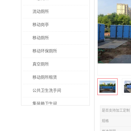
流动厕所
移动岗亭
移动厕所
移动环保厕所
真空厕所
移动厕所租赁
公共卫生洗手间
集装箱卫生间
是否支持加工定制
太阳能厕所
规格
垃圾分类房