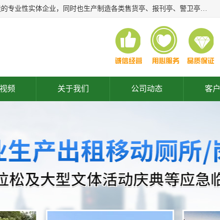
常州润隆环保科技有限公司是长期从事各类生态移动公厕制造的专业性实体企业，同时也生产制造各类售货亭、报刊亭、警卫亭等，我公司将尽全力为各用户在设计、制造、服务上提供快捷满意的全程服务，本公司愿与各用户携手共创辉煌业绩。主要产品：移动厕所;、生态厕所、 环保厕所、 流动厕所、商亭、岗亭、活动板房、移动厕所租赁等；
视频
关于我们
公司动态
客