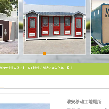
常州润隆环保科技有限公司是长期从事各类生态移动公厕制造的专业性实体企业，同时也生产制造各类售货亭、报刊亭、警卫亭等，我公司将尽全力为各用户在设计、制造、服务上提供快捷满意的全程服务，本公司愿与各用户携手共创辉煌业绩。主要产品：移动厕所;、生态厕所、 环保厕所、 流动厕所、商亭、岗亭、活动板房、移动厕所租赁等；
淮安移动工地厕所